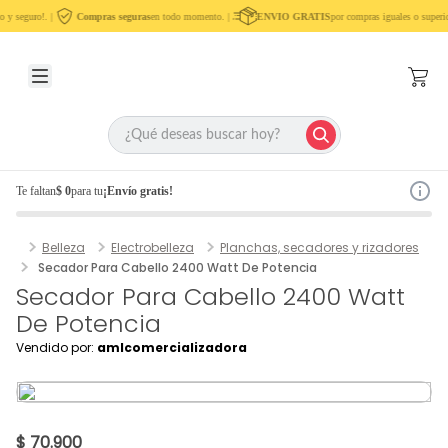
 y seguro!. |
Compras seguras
en todo momento. |
ENVIO GRATIS
por compras iguales o superio
Te faltan
$ 0
para tu
¡Envío gratis!
Belleza
Electrobelleza
Planchas, secadores y rizadores
Secador Para Cabello 2400 Watt De Potencia
Secador Para Cabello 2400 Watt
De Potencia
Vendido por:
amlcomercializadora
$ 70.900