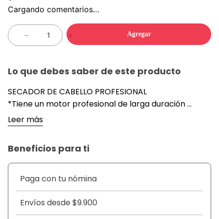
Cargando comentarios…
Agregar
－
＋
Lo que debes saber de este producto
SECADOR DE CABELLO PROFESIONAL
*Tiene un motor profesional de larga duración
*potencia 100% garantizada
Leer más
*su cable es grueso para una mejor calidad y no
tener temor a que se llegue a derretir
Beneficios para ti
*su boquilla ayuda a conseguir un trabajo optimo
*es ideal para un trabajo de secado rápido y seguro
-2 AJUSTES DE VELOCIDADES -3 grados de calor -
Paga con tu nómina
concentrador de aire -poder 2400W
Envíos desde $9.900
DETALLE