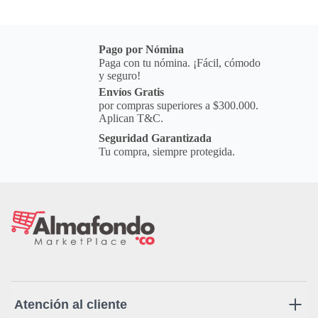
producto y al mismo tiempo es la opción 1 nuestra
de despacho. Pero dejamos la aclaración para que
lo tengas presente por si te llegara en otro color.**
Pago por Nómina
Paga con tu nómina. ¡Fácil, cómodo
y seguro!
Envíos Gratis
por compras superiores a $300.000.
Aplican T&C.
Seguridad Garantizada
Tu compra, siempre protegida.
Atención al cliente