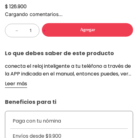
$ 126.900
Cargando comentarios…
Agregar
－
＋
Lo que debes saber de este producto
conecta el reloj inteligente a tu teléfono a través de
la APP indicada en el manual, entonces puedes, ver
los mensajes de texto y redes sociales, ver
Leer más
notificaciones de algunas aplicaciones y así
sucesivamente. También te permite activar la
Beneficios para ti
cámara del celular y tomar fotos desde el reloj.
Permite controlar y reproducir la música de tu
celular. También tiene, Podómetro, monitor de
Paga con tu nómina
sueño, recordatorio sedentario, contador de
calorías, contador de kilometraje de ejercicio, este
Envíos desde $9.900