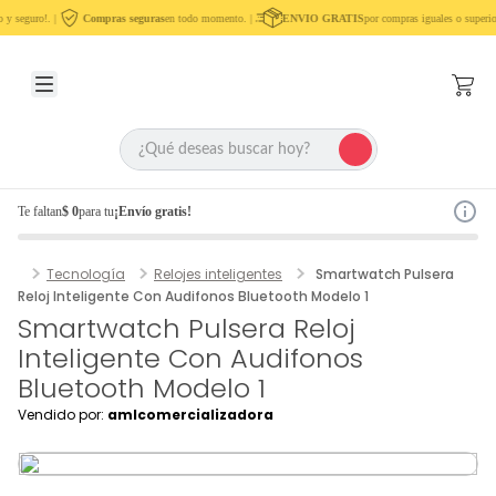
 y seguro!. |
Compras seguras
en todo momento. |
ENVIO GRATIS
por compras iguales o superio
Te faltan
$ 0
para tu
¡Envío gratis!
Tecnología
Relojes inteligentes
Smartwatch Pulsera
Reloj Inteligente Con Audifonos Bluetooth Modelo 1
Smartwatch Pulsera Reloj
Inteligente Con Audifonos
Bluetooth Modelo 1
Vendido por:
amlcomercializadora