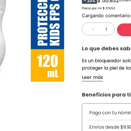
$ 50.932
-
23
%
Otros 
Precio por
ml
$ 374,50
Cargando comentari
－
＋
Lo que debes sab
Es un bloqueador sol
proteger la piel de lo
veces más que una pi
Leer más
protección solar aún 
agua. Fórmula derma
Beneficios para ti
soya y manzanilla que
la piel sensible y deli
Paga con tu nómi
Envíos desde $9.9