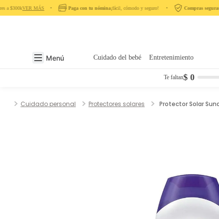
s a $300k
VER MÁS
‎ ‎ ‎ ‎ •‎ ‎ ‎ ‎
Paga con tu nómina
¡fácil, cómodo y seguro! ‎ ‎ ‎ ‎ •‎ ‎ ‎ ‎
Compras seguras
en
Menú
Cuidado del bebé
Entretenimiento
$ 0
Te faltan
Cuidado personal
Protectores solares
Protector Solar Sun