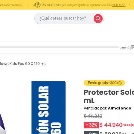
 todo momento. ‎ ‎ ‎ ‎ •‎ ‎ ‎ ‎ ‎
ENVIO GRATIS
por compras iguales o superiores a $300k
VER MÁS
‎ ‎ ‎ ‎ •‎ ‎ ‎ ‎
¡E
para tu
down Kids Fps 60 X 120 mL
Envío gratis
+300k
Protector Sol
mL
Vendido por:
Almafondo
$ 66.212
$ 44.940
-
32
%
Fedej