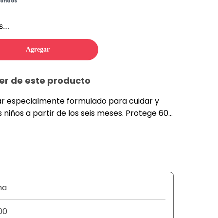
Fondos
os…
Agregar
er de este producto
ar especialmente formulado para cuidar y
s niños a partir de los seis meses. Protege 60
el desprotegida. Mantiene su alto grado de
dentro del agua. Es resistente al sudor y al
tológicamente pro.b.ada, con extractos de
 ayudan a minimizar el riesgo de alergias de
cada de los niños.
na
00