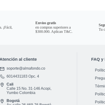
a
Envíos gratis
Seg
. ¡Fácil,
en compras superiores a
Tu c
$300.000. Aplican T&C.
Atención al cliente
FAQ y 
soporte@almafondo.co
Políti
6014431183
Opc. 4
Pregu
Cali
Térmi
Calle 15 No. 31-146 Acopi,
Yumbo Colombia
Políti
Bogotá
Políti
Av. calle 26 #69-76 Bogotá,