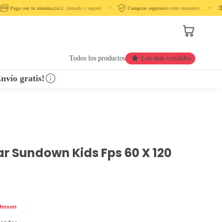
Paga con tu nómina
¡fácil, cómodo y seguro! ‎ ‎ ‎ ‎ •‎ ‎ ‎ ‎
Compras seguras
en todo momento. ‎ ‎ ‎ ‎ •‎ ‎ ‎ ‎ ‎
Todos los productos
Los más vendidos
nvío gratis!
ar Sundown Kids Fps 60 X 120
ohnson