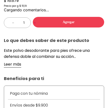
$ 16.679
Precio por
g
$ 111,19
Cargando comentarios…
Agregar
－
＋
Lo que debes saber de este producto
Este polvo desodorante para pies ofrece una
defensa doble al combinar su acción
antitranspirante con potentes agentes
Leer más
antibacteriales que eliminan los microorganismos
responsables del mal olor desde la raíz. Al aplicarlo,
Beneficios para ti
su textura fina absorbe la humedad
instantáneamente para mantener la piel seca y
fresca durante actividades físicas intensas,
Paga con tu nómina
proporcionando una sensación de limpieza profunda
y una protección duradera que se extiende a lo largo
Envíos desde $9.900