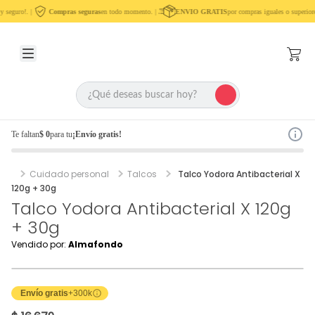
 seguro!. |
Compras seguras
en todo momento. |
ENVIO GRATIS
por compras iguales o superior
Te faltan
$ 0
para tu
¡Envío gratis!
Cuidado personal
Talcos
Talco Yodora Antibacterial X
120g + 30g
Talco Yodora Antibacterial X 120g
+ 30g
Vendido por:
Almafondo
Envío gratis
+300k