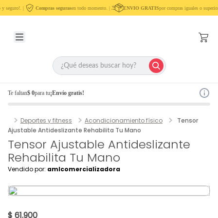
y seguro!. |
Compras seguras
en todo momento. |
ENVIO GRATIS
por compras iguales o superior
Te faltan
$ 0
para tu
¡Envío gratis!
Deportes y fitness
Acondicionamiento físico
Tensor
Ajustable Antideslizante Rehabilita Tu Mano
Tensor Ajustable Antideslizante
Rehabilita Tu Mano
Vendido por:
amlcomercializadora
$ 61.900