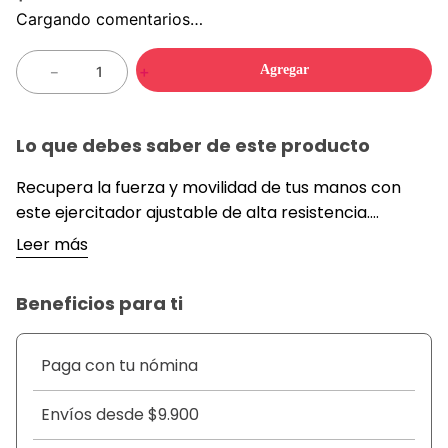
Cargando comentarios…
Agregar
－
＋
Lo que debes saber de este producto
Recupera la fuerza y movilidad de tus manos con
este ejercitador ajustable de alta resistencia.
Perfecto para entrenamientos,
Leer más
rehabilitaci&oacute;n o fortalecer el agarre, cuenta
con un resorte de acero reforzado, estructura en
Beneficios para ti
ABS resistente, y empu&ntilde;adura
ergon&oacute;mica con goma antideslizante. Su
dise&ntilde;o incluye un contador
Paga con tu nómina
autom&aacute;tico para llevar el control de tus
repeticiones y se ajusta f&aacute;cilmente desde 5
Envíos desde $9.900
hasta 60 kg de tensi&oacute;n, adapt&aacute;ndose