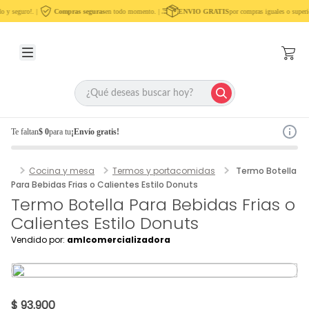
 y seguro!. |
Compras seguras
en todo momento. |
ENVIO GRATIS
por compras iguales o superi
Te faltan
$ 0
para tu
¡Envío gratis!
Cocina y mesa
Termos y portacomidas
Termo Botella
Para Bebidas Frias o Calientes Estilo Donuts
Termo Botella Para Bebidas Frias o
Calientes Estilo Donuts
Vendido por:
amlcomercializadora
$ 93.900