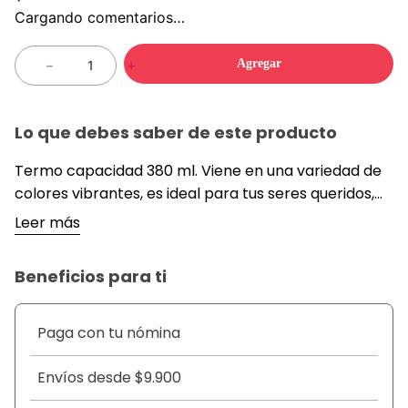
Cargando comentarios…
Agregar
－
＋
Lo que debes saber de este producto
Termo capacidad 380 ml. Viene en una variedad de
colores vibrantes, es ideal para tus seres queridos,
para ayudarlos a mantenerse hidratados y
Leer más
saludables. Su apariencia de submarino te ayuda a
comprobar la cantidad real de agua que tomas de
Beneficios para ti
forma fácil y clara.*** DETALLES ***MEDIDAS:.***
Alto: 14cm.*** Diámetro: 14cm.*** Capacidad: 380
ml.*** disponible en varios colores.***
Paga con tu nómina
**INFORMACIÓN IMPORTANTE *Este producto viene
en varios colores, El color de la foto es referencial
Envíos desde $9.900
para que puedas ver los atributos del producto y al