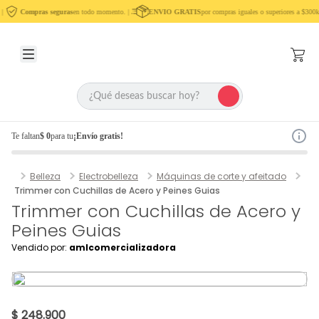
|
Compras seguras
en todo momento. |
ENVIO GRATIS
por compras iguales o superiores a $300k
Te faltan
$ 0
para tu
¡Envío gratis!
Belleza
Electrobelleza
Máquinas de corte y afeitado
Trimmer con Cuchillas de Acero y Peines Guias
Trimmer con Cuchillas de Acero y
Peines Guias
Vendido por:
amlcomercializadora
$ 248.900