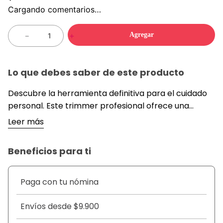
Cargando comentarios…
Agregar
－
＋
Lo que debes saber de este producto
Descubre la herramienta definitiva para el cuidado
personal. Este trimmer profesional ofrece una
experiencia de corte precisa y eficiente, ideal para
Leer más
cualquier estilo de cabello. Dise&ntilde;ado con
cuchillas de acero inoxidable y un potente motor,
Beneficios para ti
garantiza un rendimiento duradero y confiable.
Perfecto para uso en el hogar o en un sal&oacute;n
de belleza, este trimmer es la elecci&oacute;n
Paga con tu nómina
perfecta para quienes buscan calidad y eficiencia.
&nbsp;
Envíos desde $9.900
DETALLES