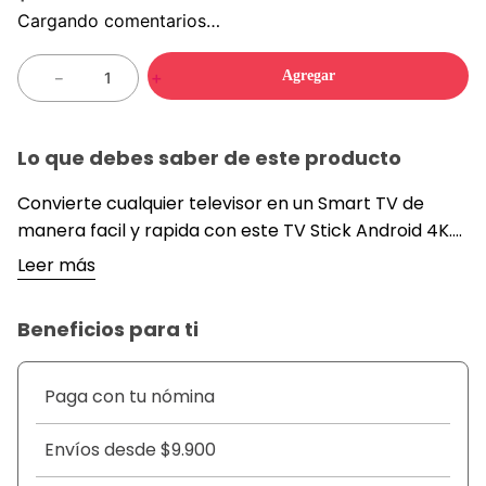
Cargando comentarios…
Agregar
－
＋
Lo que debes saber de este producto
Convierte cualquier televisor en un Smart TV de
manera facil y rapida con este TV Stick Android 4K.
Disfruta peliculas, series, musica y aplicaciones de
Leer más
streaming con excelente calidad de imagen y
conexion estable. Su diseño compacto permite
Beneficios para ti
conectarlo directamente al puerto HDMI del
televisor, ofreciendo una experiencia multimedia
moderna y practica. Incluye control remoto con
Paga con tu nómina
acceso rapido a aplicaciones populares y funciones
inteligentes para mayor comodidad.
Envíos desde $9.900