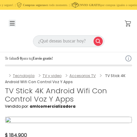
 y seguro!. |
Compras seguras
en todo momento. |
ENVIO GRATIS
por compras iguales o superio
Te faltan
$ 0
para tu
¡Envío gratis!
Tecnología
TV y video
Accesorios TV
TV Stick 4K
Android Wifi Con Control Voz Y Apps
TV Stick 4K Android Wifi Con
Control Voz Y Apps
Vendido por:
amlcomercializadora
$ 184.900