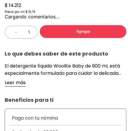
$ 14.212
Precio por
ml
$ 15,79
Cargando comentarios…
Agregar
－
＋
Lo que debes saber de este producto
El detergente líquido Woolite Baby de 900 mL está
especialmente formulado para cuidar la delicada
piel de los bebés y las fibras suaves. Su fórmula
Leer más
hipoalergénica, libre de químicos agresivos,
garantiza una limpieza profunda sin causar
Beneficios para ti
irritaciones cutáneas ni dejar residuos dañinos en las
prendas. Este producto protege la elasticidad y el
color original de la ropa, manteniendo las toallas y
Paga con tu nómina
vestimentas infantiles tan suaves como el primer