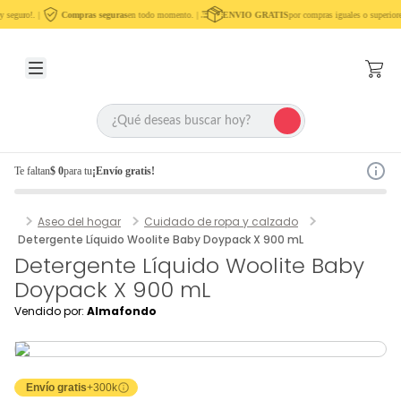
 seguro!. |
Compras seguras
en todo momento. |
ENVIO GRATIS
por compras iguales o superiore
Te faltan
$ 0
para tu
¡Envío gratis!
Aseo del hogar
Cuidado de ropa y calzado
Detergente Líquido Woolite Baby Doypack X 900 mL
Detergente Líquido Woolite Baby
Doypack X 900 mL
Vendido por:
Almafondo
Envío gratis
+300k