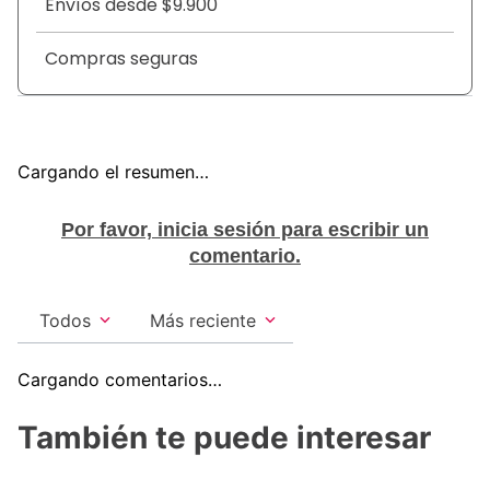
día. Su práctico formato en doypack permite un
Envíos desde $9.900
almacenamiento eficiente y una dosificación
sencilla, optimizando el rendimiento en cada ciclo de
Compras seguras
lavado manual o automático.
Cargando el resumen…
Por favor, inicia sesión para escribir un
comentario.
Todos
Más reciente
Cargando comentarios…
También te puede interesar