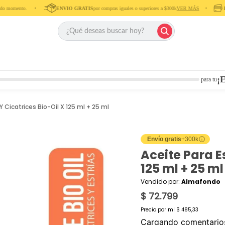
mento. ‎ ‎ ‎ ‎ •‎ ‎ ‎ ‎ ‎
ENVIO GRATIS
por compras iguales o superiores a $300k
VER MÁS
‎ ‎ ‎ ‎ •‎ ‎ ‎ ‎
Pa
¡E
para tu
Y Cicatrices Bio-Oil X 125 ml + 25 ml
Envío gratis
+300k
Aceite Para Es
125 ml + 25 ml
Vendido por:
Almafondo
$ 72.799
Precio por
ml
$ 485,33
Cargando comentari