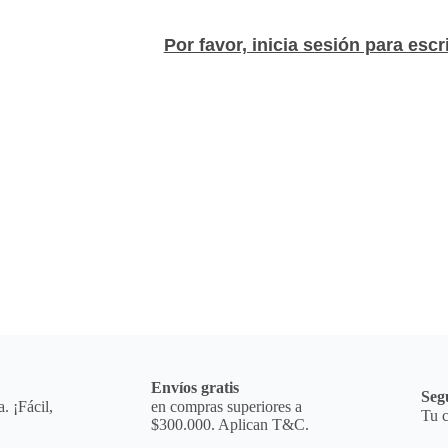
Por favor, inicia sesión para escr
a
Envíos gratis
Seg
. ¡Fácil,
en compras superiores a
Tu c
$300.000. Aplican T&C.