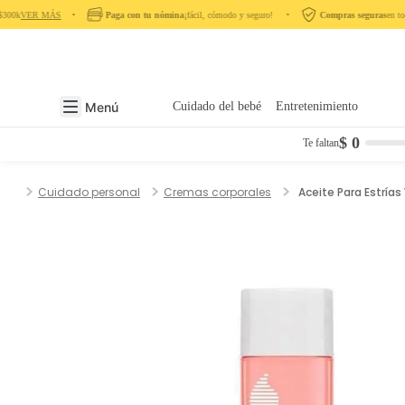
300k
VER MÁS
‎ ‎ ‎ ‎ •‎ ‎ ‎ ‎
Paga con tu nómina
¡fácil, cómodo y seguro! ‎ ‎ ‎ ‎ •‎ ‎ ‎ ‎
Compras seguras
en todo mo
Menú
Cuidado del bebé
Entretenimiento
$ 0
Te faltan
Cuidado personal
Cremas corporales
Aceite Para Estrías 