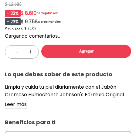
$ 12.685
$ 8.610
-
32
%
Fedejohnson
$ 9.758
-
23
%
Otros Fondos
Precio por
g
$ 26,09
Cargando comentarios…
Agregar
－
＋
Lo que debes saber de este producto
Limpia y cuida tu piel diariamente con el Jabón
Cremoso Humectante Johnson's Fórmula Original
que te protege gracias a su contenido de crema
Leer más
humectante. Elaborado con ingredientes y
emolientes naturales para el mejor cuidado de tu
Beneficios para ti
piel. *Dermatológicamente comprobado.