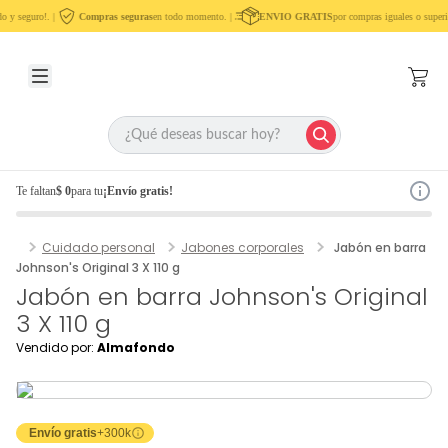
o y seguro!. |
Compras seguras
en todo momento. |
ENVIO GRATIS
por compras iguales o superi
Te faltan
$ 0
para tu
¡Envío gratis!
Cuidado personal
Jabones corporales
Jabón en barra
Johnson's Original 3 X 110 g
Jabón en barra Johnson's Original
3 X 110 g
Vendido por:
Almafondo
Envío gratis
+300k