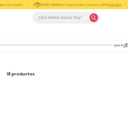
s
en todo momento. ‎ ‎ ‎ ‎ •‎ ‎ ‎ ‎ ‎
ENVIO GRATIS
por compras iguales o superiores a $300k
VER MÁS
‎ ‎ ‎ ‎ •‎ ‎ ‎ ‎
¡E
para tu
18
productos