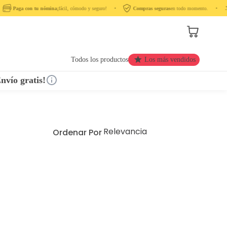
Paga con tu nómina
¡fácil, cómodo y seguro! ‎ ‎ ‎ ‎ •‎ ‎ ‎ ‎
Compras seguras
en todo momento. ‎ ‎ ‎ ‎ •‎ ‎ ‎ ‎ ‎
Todos los productos
Los más vendidos
nvío gratis!
Relevancia
Ordenar Por