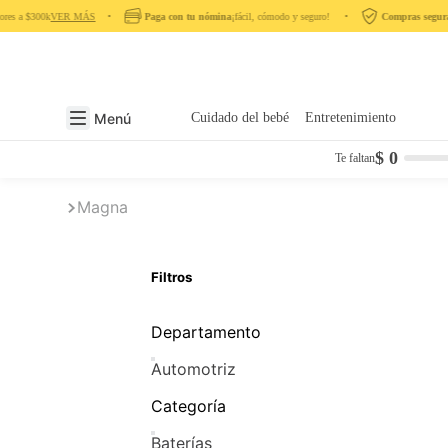
res a $300k
VER MÁS
‎ ‎ ‎ ‎ •‎ ‎ ‎ ‎
Paga con tu nómina
¡fácil, cómodo y seguro! ‎ ‎ ‎ ‎ •‎ ‎ ‎ ‎
Compras segura
Menú
Cuidado del bebé
Entretenimiento
$ 0
Te faltan
Magna
Filtros
Departamento
Automotriz
Categoría
Baterías