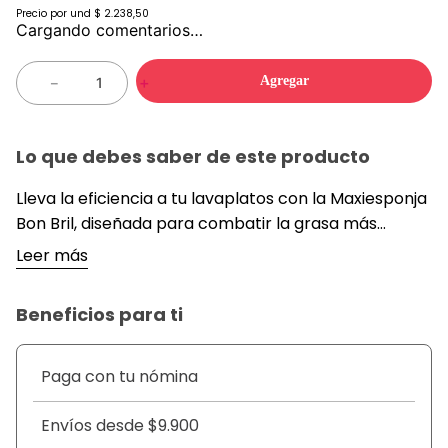
Precio por
und
$ 2.238,50
Cargando comentarios…
Agregar
－
＋
Lo que debes saber de este producto
Lleva la eficiencia a tu lavaplatos con la Maxiesponja
Bon Bril, diseñada para combatir la grasa más
rebelde con un esfuerzo mínimo en cada pasada. Su
Leer más
tamaño ergonómico permite un agarre cómodo y
firme, facilitando el acceso a los bordes de ollas y
Beneficios para ti
sartenes donde la suciedad suele acumularse con
mayor fuerza. Este paquete de dos unidades ofrece
una fibra abrasiva de alta duración que no se
Paga con tu nómina
deshace con el uso, manteniendo su poder de
tallado por mucho más tiempo.
Envíos desde $9.900