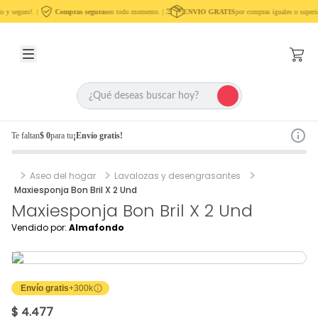
 y seguro!. |
Compras seguras
en todo momento. |
ENVIO GRATIS
por compras iguales o superi
Te faltan
$ 0
para tu
¡Envío gratis!
Aseo del hogar
Lavalozas y desengrasantes
Maxiesponja Bon Bril X 2 Und
Maxiesponja Bon Bril X 2 Und
Vendido por:
Almafondo
Envío gratis
+300k
$ 4.477