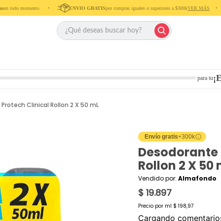
en todo momento. ‎ ‎ ‎ ‎ •‎ ‎ ‎ ‎ ‎
ENVIO GRATIS
por compras iguales o superiores a $300k
VER MÁS
‎ ‎ ‎ ‎ •‎ ‎ ‎ ‎
¡E
para tu
rotech Clinical Rollon 2 X 50 mL
Envío gratis
+300k
Desodorante 
Rollon 2 X 50
Vendido por:
Almafondo
$ 19.897
Precio por
ml
$ 198,97
Cargando comentari