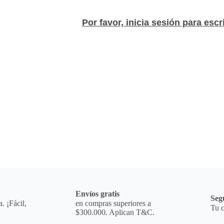
Por favor, inicia sesión para escr
a
Envíos gratis
Seg
. ¡Fácil,
en compras superiores a
Tu c
$300.000. Aplican T&C.