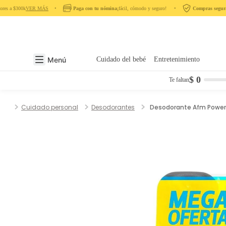
es a $300k
VER MÁS
‎ ‎ ‎ ‎ •‎ ‎ ‎ ‎
Paga con tu nómina
¡fácil, cómodo y seguro! ‎ ‎ ‎ ‎ •‎ ‎ ‎ ‎
Compras seguras
Menú
Cuidado del bebé
Entretenimiento
$ 0
Te faltan
Cuidado personal
Desodorantes
Desodorante Afm Power P