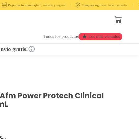
Paga con tu nómina
¡fácil, cómodo y seguro! ‎ ‎ ‎ ‎ •‎ ‎ ‎ ‎
Compras seguras
en todo momento. ‎ ‎ ‎ ‎ •‎ ‎ ‎ ‎ ‎
Todos los productos
Los más vendidos
nvío gratis!
Afm Power Protech Clinical
 mL
os…