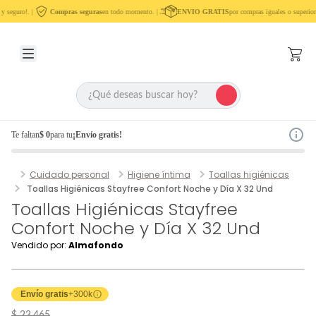
 seguro!. |
Compras seguras
en todo momento. |
ENVIO GRATIS
por compras iguales o superior
Te faltan
$ 0
para tu
¡Envío gratis!
Cuidado personal
Higiene íntima
Toallas higiénicas
Toallas Higiénicas Stayfree Confort Noche y Día X 32 Und
Toallas Higiénicas Stayfree
Confort Noche y Día X 32 Und
Vendido por:
Almafondo
Envío gratis
+300k
$ 23.465