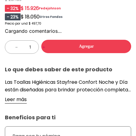
$ 15.926
-
32
%
Fedejohnson
$ 18.050
-
23
%
Otros Fondos
Precio por
und
$ 497,70
Cargando comentarios…
Agregar
－
＋
Lo que debes saber de este producto
Las Toallas Higiénicas Stayfree Confort Noche y Día
están diseñadas para brindar protección completa
y cómoda durante el día y la noche. Gracias a su
Leer más
tecnología avanzada, ofrecen máxima absorción,
ideal para flujos intensos, y una forma anatómica
Beneficios para ti
que se adapta al cuerpo para mayor comodidad y
seguridad.