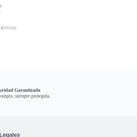
s
a
término
uridad Garantizada
ompra, siempre protegida.
Legales