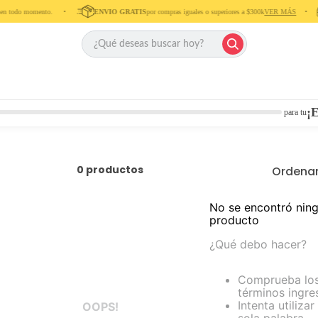
n todo momento. ‎ ‎ ‎ ‎ •‎ ‎ ‎ ‎ ‎
ENVIO GRATIS
por compras iguales o superiores a $300k
VER MÁS
‎ ‎ ‎ ‎ •‎ ‎ ‎ ‎
¡E
para tu
0
productos
Ordenar
No se encontró nin
producto
¿Qué debo hacer?
Comprueba lo
términos ingr
Intenta utilizar
OOPS!