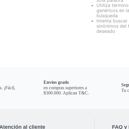
sola palabra
Utiliza término
genéricos en l
búsqueda
Intenta buscar
sinónimos del 
deseado
a
Envíos gratis
Seg
. ¡Fácil,
en compras superiores a
Tu c
$300.000. Aplican T&C.
Atención al cliente
FAQ y 