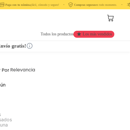
Paga con tu nómina
¡fácil, cómodo y seguro! ‎ ‎ ‎ ‎ •‎ ‎ ‎ ‎
Compras seguras
en todo momento. ‎ ‎ ‎ ‎ •‎ ‎ ‎ ‎ ‎
Todos los productos
Los más vendidos
nvío gratis!
Relevancia
 Por
gún
s
esados
 una